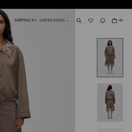
SHIPPING TO:
(0)
KLEIDER
NEU
SHOP KLEIDER
SHOP AW26