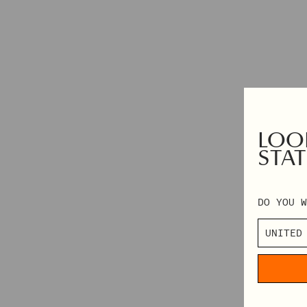
GESCHENKKARTE
NACH KATEGORIE EINKAUFEN
ALLE ANZEIGEN
MINIKLEIDER
MIDIKLEIDER
LOOK
MAXIKLEIDER
STAT
MEHR ENTDECKEN
DO YOU W
IN CONVERSATION: STINE GOYA & ELVIRA LIND
BEHIND PF26 ARC OF MOTION