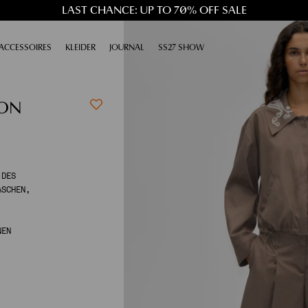
LAST CHANCE: UP TO 70% OFF SALE
SKLAPPEN
ACCESSOIRES
AUSKLAPPEN
KLEIDER
AUSKLAPPEN
JOURNAL
AUSKLAPPEN
SS27 SHOW
 ON
ES S
CHEN, G
NEN