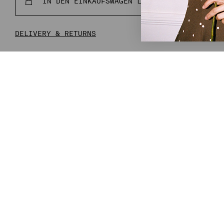
IN DEN EINKAUFSWAGEN LEGEN
NORMALER
€96,00
€24
PREIS
DELIVERY & RETURNS
COMPLETE THE LOOK