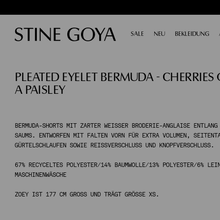
SALE
AUSKLAPPEN
NEU
BEKLEIDUNG
AU
NACH KATEGORIE EINKAUFEN
PLEATED EYELET BERMUDA - CHERRIES
ALL SALE
TAILORING
A PAISLEY
ACCESSORIES
SCHUHE
KLEIDER
TOPS
BERMUDA-SHORTS MIT ZARTER WEISSER BRODERIE-ANGLAISE ENTLANG D
AUMS. ENTWORFEN MIT FALTEN VORN FÜR EXTRA VOLUMEN, SEITENTAS
HOSEN
ÜRTELSCHLAUFEN SOWIE REISSVERSCHLUSS UND KNOPFVERSCHLUSS.
RÖCKE
STRICKWAREN
67% RECYCELTES POLYESTER/14% BAUMWOLLE/13% POLYESTER/6% LEI
MASCHINENWÄSCHE
MÄNTEL & JACKEN
ZOEY IST 177 CM GROSS UND TRÄGT GRÖSSE XS.
NACH KATEGORIE EINKAUFEN