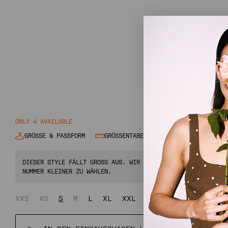
ONLY 4 AVAILABLE
GRÖSSE & PASSFORM
GRÖSSENTABELLE
DIESER STYLE FÄLLT GROSS AUS. WIR EMPFEHLEN, IM ZWEIFEL EIN
UMMER KLEINER ZU WÄHLEN.
XXS
XS
S
M
L
XL
XXL
XXXL