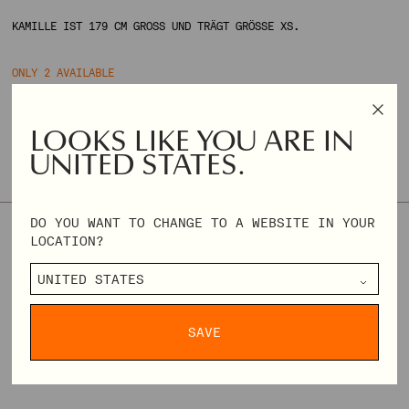
KAMILLE IST 179 CM GROSS UND TRÄGT GRÖSSE XS.
ONLY 2 AVAILABLE
GRÖSSE & PASSFORM
GRÖSSENTABELLE
LOOKS LIKE YOU ARE IN
DIESER STYLE FÄLLT KLEIN AUS. WIR EMPFEHLEN, IM ZWEIFEL
UNITED STATES.
EINE NUMMER GRÖSSER ZU WÄHLEN.
DO YOU WANT TO CHANGE TO A WEBSITE IN YOUR
XXS
XS
S
M
L
XL
XXL
XXXL
LOCATION?
NORMALER
€140,00
€350,00
PREIS
SAVE
DELIVERY & RETURNS