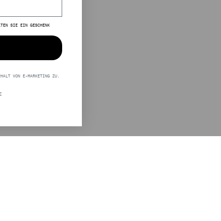
LTEN SIE EIN GESCHENK
RHALT VON E-MARKETING ZU.
E
LEGAL
STINE GOYA