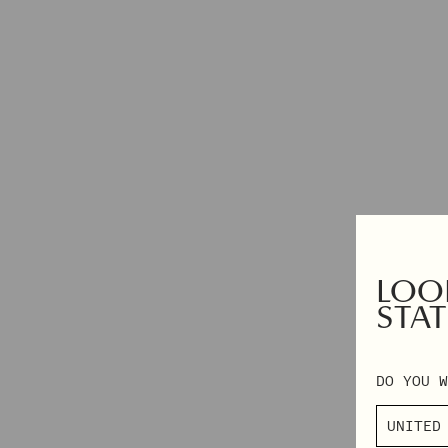
KLEIDER
2XS – 3XL
TOPS
EXCLUSIVES
HOSEN
AUTUMN WINTER 2026
DENIM
PRE-FALL 2026
RÖCKE & SHORTS
TAILORING
STRICKWAREN
MÄNTEL & JACKEN
NACH KATEGORIE EINKAUFEN
LOOK
ALLE ANZEIGEN
STOFFSERVIETTEN
STAT
PYJAMAS
GESCHENKKARTE
MÜTZEN
DO YOU W
TASCHEN
STRÜMPFE
SCHALS