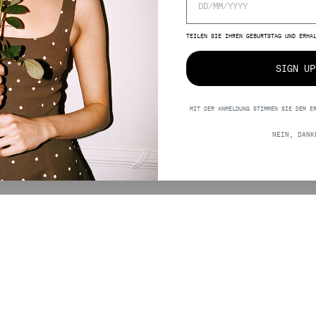
TEILEN SIE IHREN GEBURTSTAG UND ERHA
SIGN UP
MIT DER ANMELDUNG STIMMEN SIE DEM E
0,00
NEIN, DANK
SUPPORT