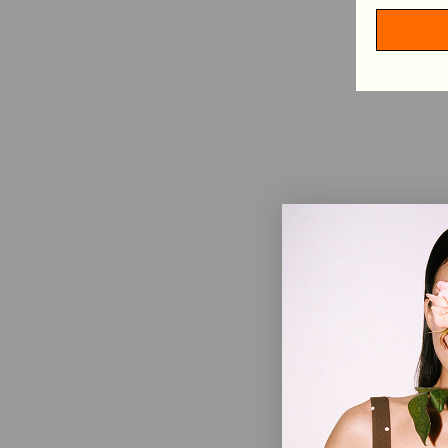
HAARSCHMUCK
TISCHDECKEN
NACH KATEGORIE EINKAUFEN
ALLE ANZEIGEN
MINIKLEIDER
MIDIKLEIDER
MAXIKLEIDER
MEHR ENTDECKEN
IN CONVERSATION: STINE GOYA & ELVIRA LIND
BEHIND PF26 ARC OF MOTION