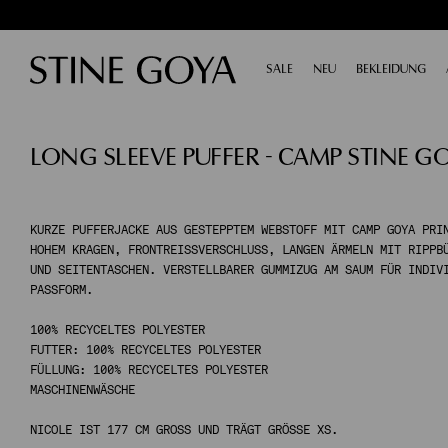
SALE
AUSKLAPPEN
NEU
BEKLEIDUNG
AU
NACH KATEGORIE EINKAUFEN
LONG SLEEVE PUFFER - CAMP STINE G
ALL SALE
TAILORING
ACCESSORIES
SCHUHE
KLEIDER
KURZE PUFFERJACKE AUS GESTEPPTEM WEBSTOFF MIT CAMP GOYA PRI
HOHEM KRAGEN, FRONTREISSVERSCHLUSS, LANGEN ÄRMELN MIT RIPPBÜN
TOPS
ND SEITENTASCHEN. VERSTELLBARER GUMMIZUG AM SAUM FÜR INDIVID
HOSEN
ASSFORM.
RÖCKE
100% RECYCELTES POLYESTER
STRICKWAREN
FUTTER: 100% RECYCELTES POLYESTER
MÄNTEL & JACKEN
FÜLLUNG: 100% RECYCELTES POLYESTER
MASCHINENWÄSCHE
NACH KATEGORIE EINKAUFEN
NICOLE IST 177 CM GROSS UND TRÄGT GRÖSSE XS.