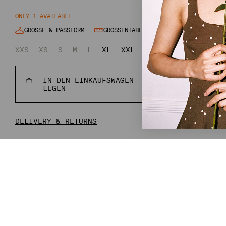
ONLY 1 AVAILABLE
GRÖSSE & PASSFORM
GRÖSSENTABELLE
XXS
XS
S
M
L
XL
XXL
XXXL
IN DEN EINKAUFSWAGEN
NORMALER
€140,00
€35
LEGEN
PREIS
DELIVERY & RETURNS