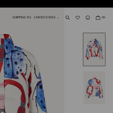
SHIPPING TO:
(0)
KLEIDER
NEU
SHOP KLEIDER
SHOP AW26