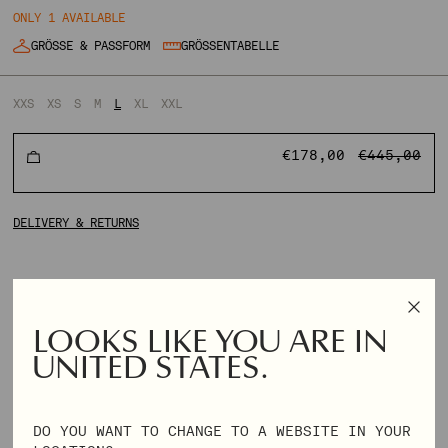
ONLY 1 AVAILABLE
GRÖSSE & PASSFORM
GRÖSSENTABELLE
XXS
XS
S
M
L
XL
XXL
NORMALER
€178,00
€445,00
PREIS
DELIVERY & RETURNS
LOOKS LIKE YOU ARE IN
UNITED STATES.
DO YOU WANT TO CHANGE TO A WEBSITE IN YOUR